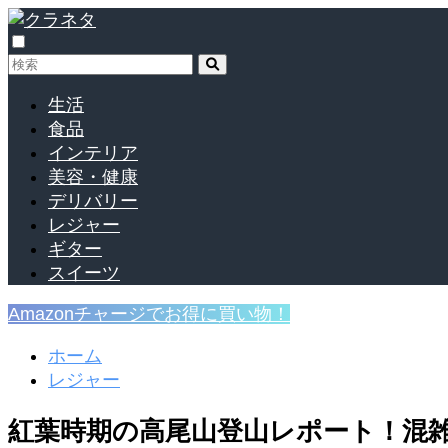
生活
食品
インテリア
美容・健康
デリバリー
レジャー
ギター
スイーツ
Amazonチャージでお得に買い物！
ホーム
レジャー
紅葉時期の高尾山登山レポート！混