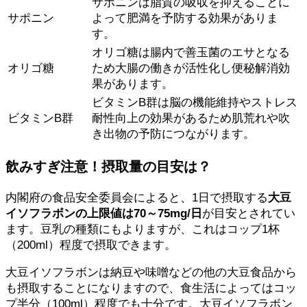
サポニンは脂質の吸収を抑えることに
サポニン
よって肥満を予防する効果がありま
す。
オリゴ糖は腸内で善玉菌のエサとなる
オリゴ糖
ため大腸の働きが活性化し便秘解消効
果があります。
ビタミンB群は脳の機能維持やストレス
ビタミンB群
耐性向上の効果があるため肌荒れや吹
き出物の予防につながります。
飲みすぎ注意！摂取量の目安は？
内閣府の食品安全委員会によると、1日で摂取する
大豆
イソフラボンの上限値は70～75mg/日
が目安とされてい
ます。豆乳の種類にもよりますが、これはコップ1杯
（200ml）程度で摂取できます。
大豆イソフラボンは納豆や味噌などの他の大豆食品から
も摂取することになりますので、食生活によってはコッ
プ半分（100ml）程度でも十分です。大豆イソフラボン