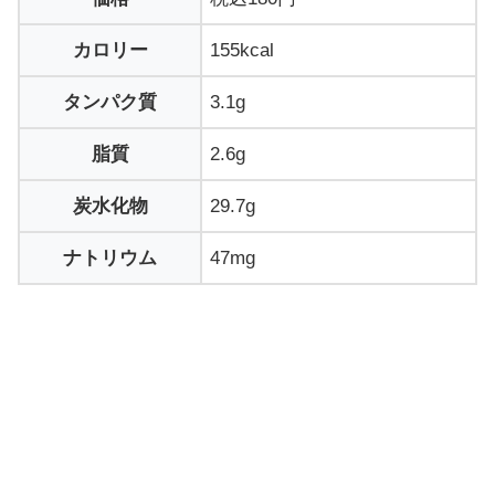
カロリー
155kcal
タンパク質
3.1g
脂質
2.6g
炭水化物
29.7g
ナトリウム
47mg